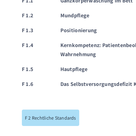
F 1.1
Ganzkörperwaschung im Bett
F 1.2
Mundpflege
F 1.3
Positionierung
F 1.4
Kernkompetenz: Patientenbeo
Wahrnehmung
F 1.5
Hautpflege
F 1.6
Das Selbstversorgungsdefizit 
F 2 Rechtliche Standards